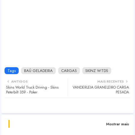
Tags
BAÚ GELADEIRA
CARGAS
SKINZ WTDS
ANTIGOS
MAIS RECENTES
Skins World Truck Driving - Skins
VANDERLEIA GRANELEIRO CARGA
Peterbilt 359 - Poker
PESADA
Mostrar mais