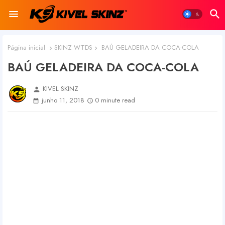
Página inicial
SKINZ WTDS
BAÚ GELADEIRA DA COCA-COLA
BAÚ GELADEIRA DA COCA-COLA
KIVEL SKINZ
person
junho 11, 2018
0 minute read