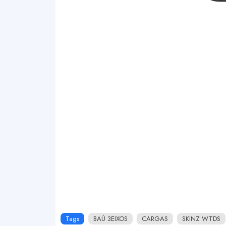
Tags
BAÚ 3EIXOS
CARGAS
SKINZ WTDS