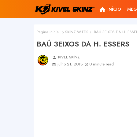
home
INÍCIO
MEG
Página inicial
SKINZ WTDS
BAÚ 3EIXOS DA H. ESSE
BAÚ 3EIXOS DA H. ESSERS
KIVEL SKINZ
person
julho 21, 2018
0 minute read