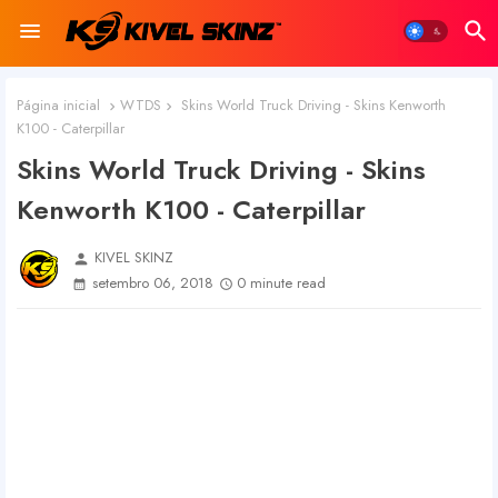
Página inicial
WTDS
Skins World Truck Driving - Skins Kenworth
K100 - Caterpillar
Skins World Truck Driving - Skins
Kenworth K100 - Caterpillar
KIVEL SKINZ
person
setembro 06, 2018
0 minute read