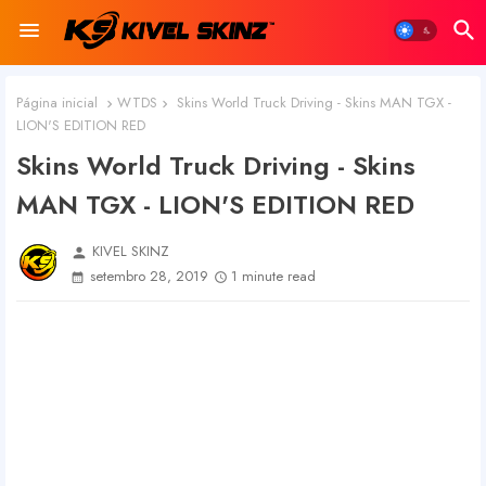
Página inicial
WTDS
Skins World Truck Driving - Skins MAN TGX -
LION'S EDITION RED
Skins World Truck Driving - Skins
MAN TGX - LION'S EDITION RED
KIVEL SKINZ
person
setembro 28, 2019
1 minute read