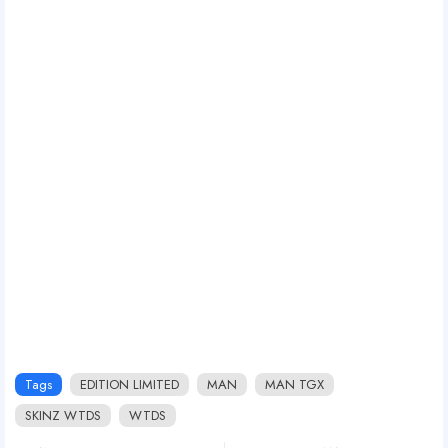
Tags
EDITION LIMITED
MAN
MAN TGX
SKINZ WTDS
WTDS