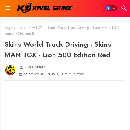
Página inicial
WTDS
Skins World Truck Driving - Skins MAN TGX -
Lion 500 Edition Red
Skins World Truck Driving - Skins
MAN TGX - Lion 500 Edition Red
KIVEL SKINZ
person
setembro 30, 2019
1 minute read