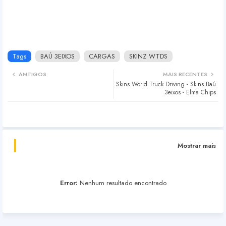
Tags
BAÚ 3EIXOS
CARGAS
SKINZ WTDS
ANTIGOS
MAIS RECENTES
Skins World Truck Driving - Skins Baú
3eixos - Elma Chips
Mostrar mais
Error:
Nenhum resultado encontrado