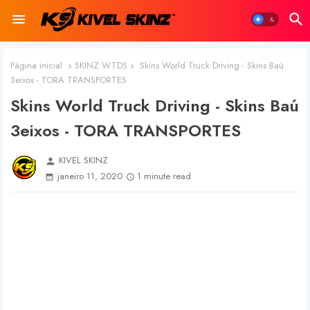
Página inicial
SKINZ WTDS
Skins World Truck Driving - Skins Baú
3eixos - TORA TRANSPORTES
Skins World Truck Driving - Skins Baú
3eixos - TORA TRANSPORTES
KIVEL SKINZ
person
janeiro 11, 2020
1 minute read