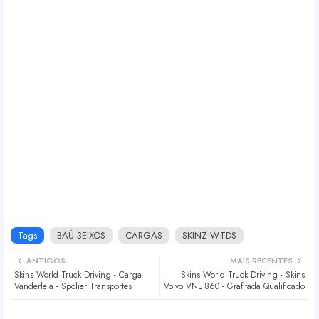
Tags
BAÚ 3EIXOS
CARGAS
SKINZ WTDS
ANTIGOS
MAIS RECENTES
Skins World Truck Driving - Carga
Skins World Truck Driving - Skins
Vanderleia - Spolier Transportes
Volvo VNL 860 - Grafitada Qualificado