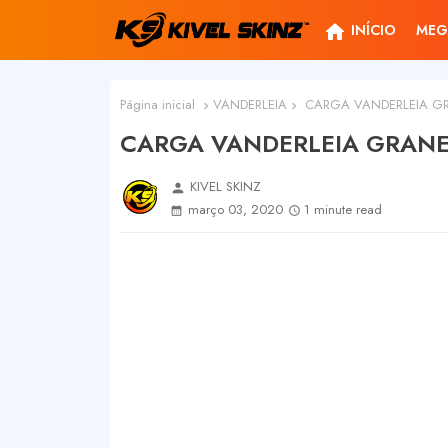
home
INÍCIO
MEG
Página inicial
VANDERLEIA
CARGA VANDERLEIA GRA
CARGA VANDERLEIA GRANEL
KIVEL SKINZ
person
março 03, 2020
1 minute read