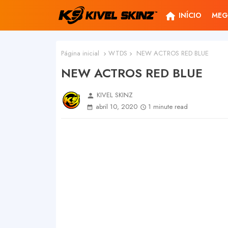
home
INÍCIO
MEG
Página inicial
WTDS
NEW ACTROS RED BLUE
NEW ACTROS RED BLUE
KIVEL SKINZ
person
abril 10, 2020
1 minute read