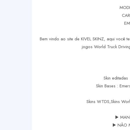
MODE
CAR
EM
Bem vindo ao site de KIVEL SKINZ, aqui você te
jogos World Truck Driving
Skin editadas 
Skin Bases : Eme
Skins WTDS,Skins Worl
▶️ MAN
▶️ NÃO 