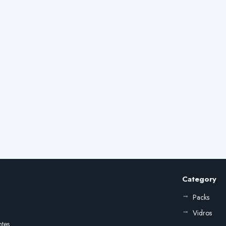
Category
Packs
Vidros
ntes