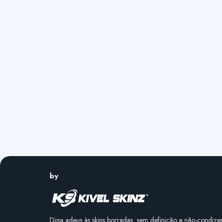
by
Diga adeus às skins borradas, sem definição e não-condize