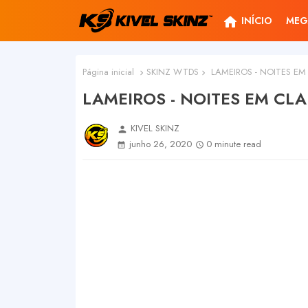
home
INÍCIO
MEG
Página inicial
SKINZ WTDS
LAMEIROS - NOITES EM
LAMEIROS - NOITES EM CL
KIVEL SKINZ
person
junho 26, 2020
0 minute read