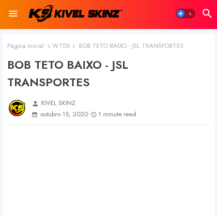
Página inicial
WTDS
BOB TETO BAIXO - JSL TRANSPORTES
BOB TETO BAIXO - JSL
TRANSPORTES
KIVEL SKINZ
person
outubro 15, 2020
1 minute read