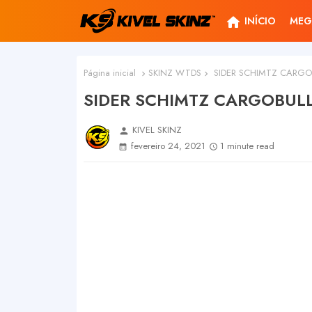
home
INÍCIO
MEG
Página inicial
SKINZ WTDS
SIDER SCHIMTZ CARGO
SIDER SCHIMTZ CARGOBUL
KIVEL SKINZ
person
fevereiro 24, 2021
1 minute read