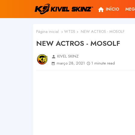
home
INÍCIO
MEG
Página inicial
WTDS
NEW ACTROS - MOSOLF
NEW ACTROS - MOSOLF
KIVEL SKINZ
person
março 28, 2021
1 minute read