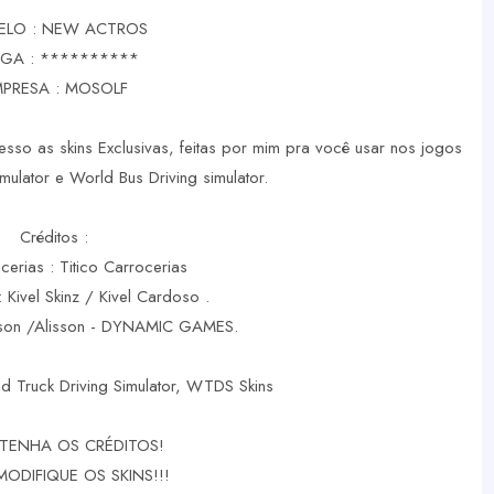
LO : NEW ACTROS
GA : **********
PRESA : MOSOLF
sso as skins Exclusivas, feitas por mim pra você usar nos jogos
mulator e World Bus Driving simulator.
Créditos :
cerias : Titico Carrocerias
: Kivel Skinz / Kivel Cardoso .
rson /Alisson - DYNAMIC GAMES.
d Truck Driving Simulator, WTDS Skins
TENHA OS CRÉDITOS!
MODIFIQUE OS SKINS!!!