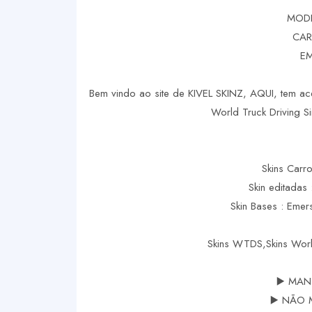
MODE
CAR
EM
Bem vindo ao site de KIVEL SKINZ, AQUI, tem ace
World Truck Driving Si
Skins Carro
Skin editadas 
Skin Bases : Eme
Skins WTDS,Skins Worl
▶️ MAN
▶️ NÃO 