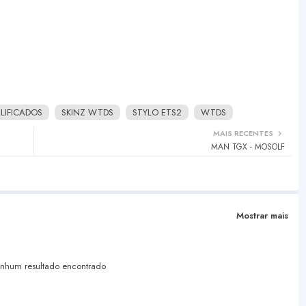
LIFICADOS
SKINZ WTDS
STYLO ETS2
WTDS
MAIS RECENTES
MAN TGX - MOSOLF
Mostrar mais
hum resultado encontrado