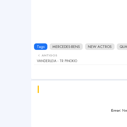
Tags
MERCEDES-BENS
NEW ACTROS
QUA
ANTIGOS
VANDERLEIA - TR PINOKIO
Error:
Nen