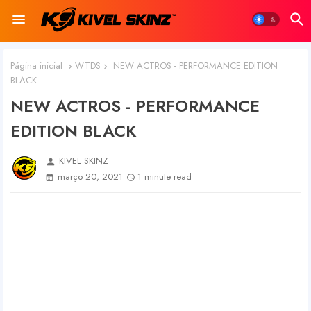
Página inicial
WTDS
NEW ACTROS - PERFORMANCE EDITION
BLACK
NEW ACTROS - PERFORMANCE
EDITION BLACK
KIVEL SKINZ
person
março 20, 2021
1 minute read