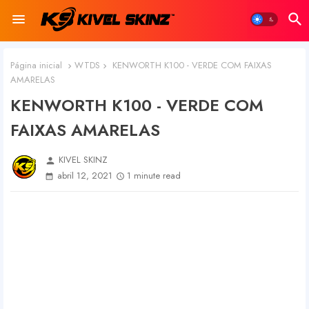
Página inicial
WTDS
KENWORTH K100 - VERDE COM FAIXAS
AMARELAS
KENWORTH K100 - VERDE COM
FAIXAS AMARELAS
KIVEL SKINZ
person
abril 12, 2021
1 minute read