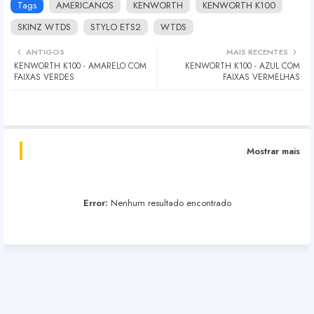
Tags
AMERICANOS
KENWORTH
KENWORTH K100
SKINZ WTDS
STYLO ETS2
WTDS
ANTIGOS
MAIS RECENTES
KENWORTH K100 - AMARELO COM
KENWORTH K100 - AZUL COM
FAIXAS VERDES
FAIXAS VERMELHAS
Mostrar mais
Error:
Nenhum resultado encontrado