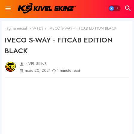
Página inicial
WTDS
IVECO S-WAY - FITCAB EDITION BLACK
IVECO S-WAY - FITCAB EDITION
BLACK
KIVEL SKINZ
person
maio 20, 2021
1 minute read