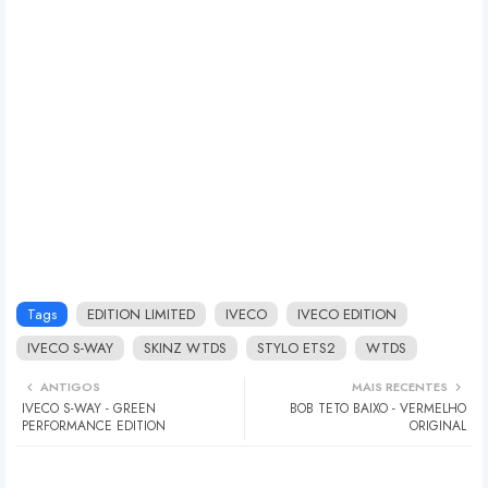
Tags
EDITION LIMITED
IVECO
IVECO EDITION
IVECO S-WAY
SKINZ WTDS
STYLO ETS2
WTDS
ANTIGOS
MAIS RECENTES
IVECO S-WAY - GREEN
BOB TETO BAIXO - VERMELHO
PERFORMANCE EDITION
ORIGINAL