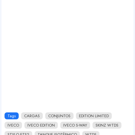
Tags
CARGAS
CONJUNTOS
EDITION LIMITED
IVECO
IVECO EDITION
IVECO S-WAY
SKINZ WTDS
STYLO ETS2
TANQUE ISOTÉRMICO
WTDS