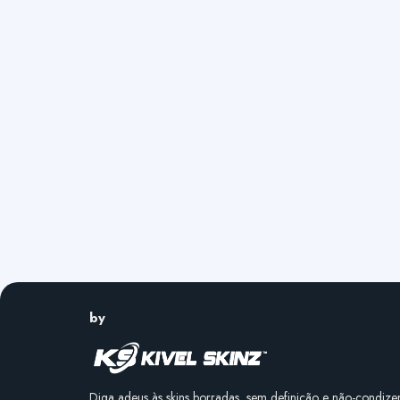
by
Diga adeus às skins borradas, sem definição e não-condize