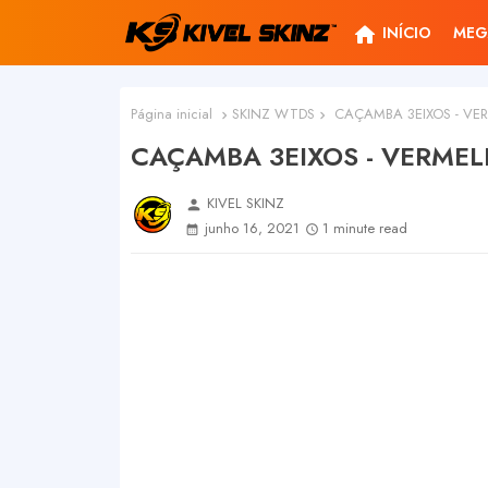
home
INÍCIO
MEG
Página inicial
SKINZ WTDS
CAÇAMBA 3EIXOS - VE
CAÇAMBA 3EIXOS - VERMEL
KIVEL SKINZ
person
junho 16, 2021
1 minute read