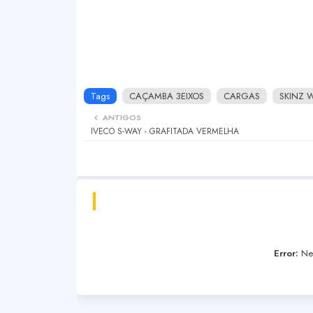
Tags
CAÇAMBA 3EIXOS
CARGAS
SKINZ 
ANTIGOS
IVECO S-WAY - GRAFITADA VERMELHA
Error:
Nen