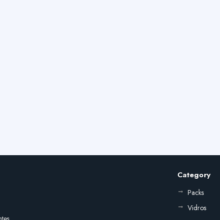
Category
Packs
Vidros
ntes