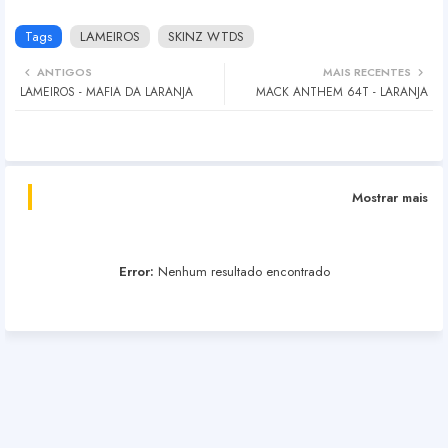
Tags
LAMEIROS
SKINZ WTDS
ANTIGOS
MAIS RECENTES
LAMEIROS - MAFIA DA LARANJA
MACK ANTHEM 64T - LARANJA
Mostrar mais
Error:
Nenhum resultado encontrado