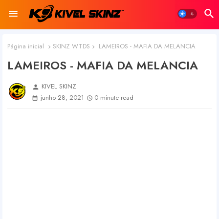
Página inicial
SKINZ WTDS
LAMEIROS - MAFIA DA MELANCIA
LAMEIROS - MAFIA DA MELANCIA
KIVEL SKINZ
person
junho 28, 2021
0 minute read