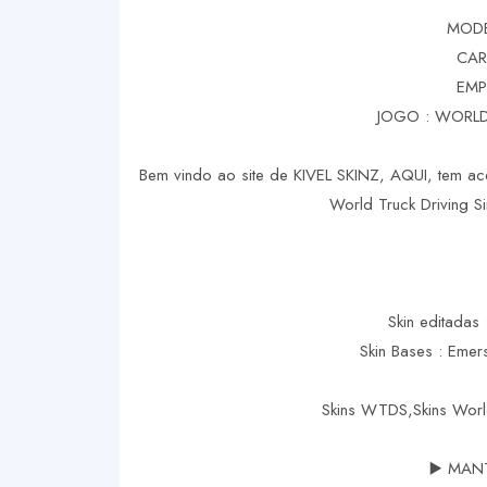
MODE
CAR
EMP
JOGO : WORLD
Bem vindo ao site de KIVEL SKINZ, AQUI, tem ace
World Truck Driving Si
Skin editadas 
Skin Bases : Eme
Skins WTDS,Skins Worl
▶️ MAN