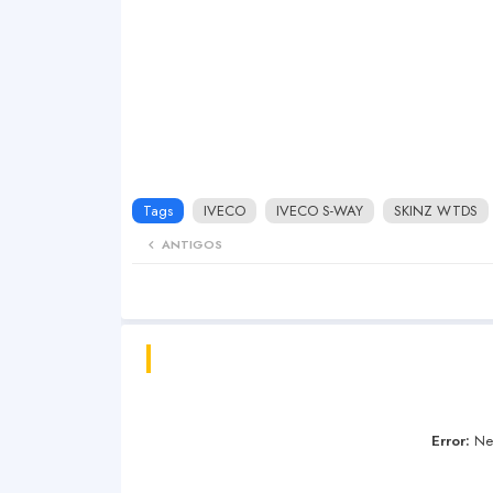
Tags
IVECO
IVECO S-WAY
SKINZ WTDS
ANTIGOS
Error:
Nen