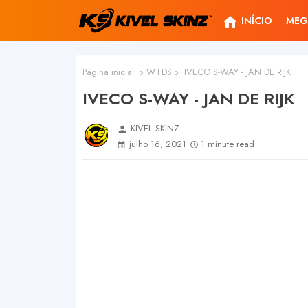
home
INÍCIO
MEG
Página inicial
WTDS
IVECO S-WAY - JAN DE RIJK
IVECO S-WAY - JAN DE RIJK
KIVEL SKINZ
person
julho 16, 2021
1 minute read