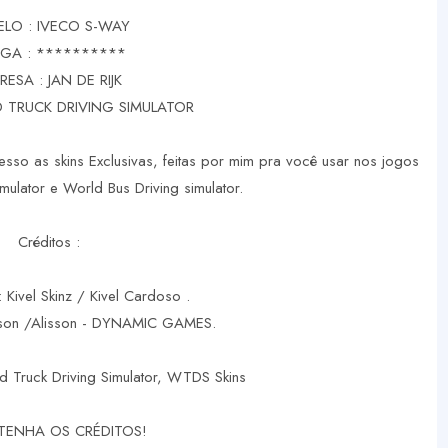
LO : IVECO S-WAY
GA : **********
RESA : JAN DE RIJK
 TRUCK DRIVING SIMULATOR
sso as skins Exclusivas, feitas por mim pra você usar nos jogos
mulator e World Bus Driving simulator.
Créditos :
: Kivel Skinz / Kivel Cardoso .
rson /Alisson - DYNAMIC GAMES.
d Truck Driving Simulator, WTDS Skins
TENHA OS CRÉDITOS!