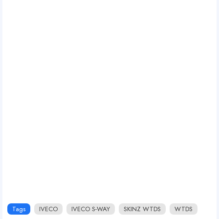
Tags
IVECO
IVECO S-WAY
SKINZ WTDS
WTDS