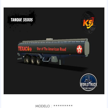
MODELO : *********