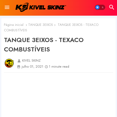
Página inicial
TANQUE 3EIXOS
TANQUE 3EIXOS - TEXACO
COMBUSTÍVEIS
TANQUE 3EIXOS - TEXACO
COMBUSTÍVEIS
KIVEL SKINZ
person
julho 01, 2021
1 minute read