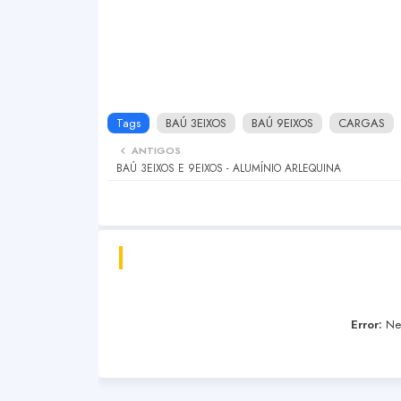
Tags
BAÚ 3EIXOS
BAÚ 9EIXOS
CARGAS
ANTIGOS
BAÚ 3EIXOS E 9EIXOS - ALUMÍNIO ARLEQUINA
Error:
Nen