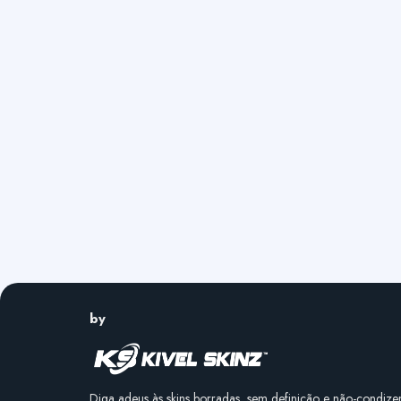
by
Diga adeus às skins borradas, sem definição e não-condize