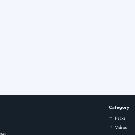
Category
Packs
Vidros
ntes