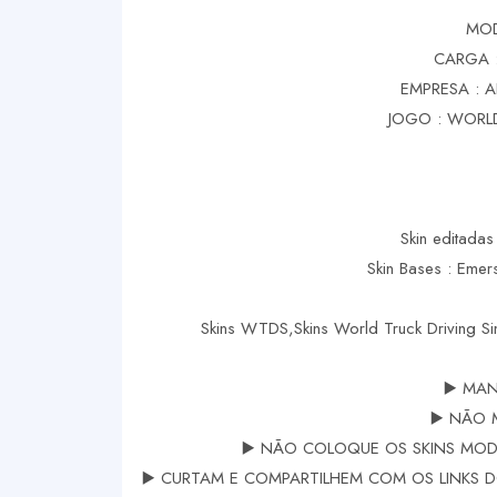
MOD
CARGA :
EMPRESA : 
JOGO : WORLD
Skin editadas
Skin Bases : Eme
Skins WTDS,Skins World Truck Driving S
▶️ MAN
▶️ NÃO 
▶️ NÃO COLOQUE OS SKINS MODS
▶️ CURTAM E COMPARTILHEM COM OS LINKS DOS