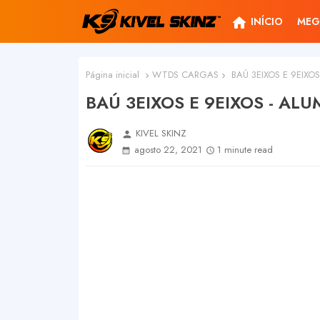
home
INÍCIO
MEG
Página inicial
WTDS CARGAS
BAÚ 3EIXOS E 9EIXOS
BAÚ 3EIXOS E 9EIXOS - ALU
KIVEL SKINZ
person
agosto 22, 2021
1 minute read