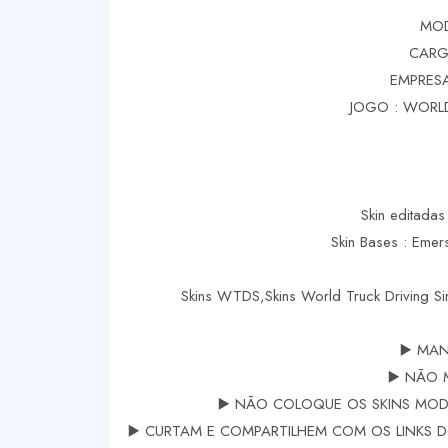
MOD
CARG
EMPRESA
JOGO : WORLD
Skin editadas
Skin Bases : Eme
Skins WTDS,Skins World Truck Driving S
▶️ MAN
▶️ NÃO 
▶️ NÃO COLOQUE OS SKINS MODS
▶️ CURTAM E COMPARTILHEM COM OS LINKS DOS