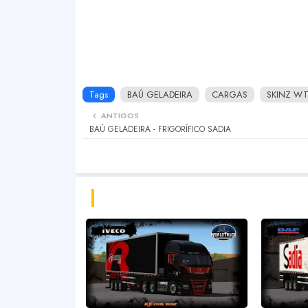
Tags
BAÚ GELADEIRA
CARGAS
SKINZ W
ANTIGOS
BAÚ GELADEIRA - FRIGORÍFICO SADIA