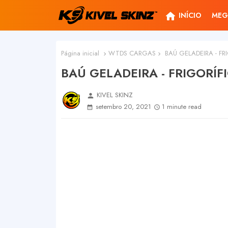
home
INÍCIO
MEG
Página inicial
WTDS CARGAS
BAÚ GELADEIRA - FR
BAÚ GELADEIRA - FRIGORÍF
KIVEL SKINZ
person
setembro 20, 2021
1 minute read