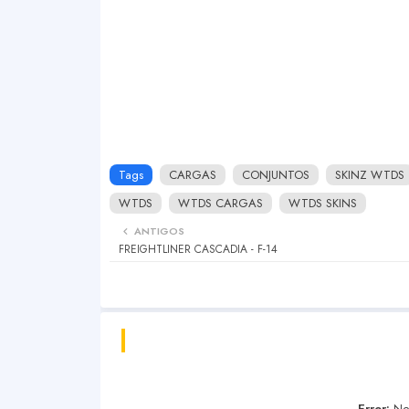
Tags
CARGAS
CONJUNTOS
SKINZ WTDS
WTDS
WTDS CARGAS
WTDS SKINS
ANTIGOS
FREIGHTLINER CASCADIA - F-14
Error:
Nen