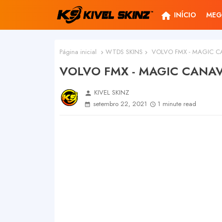
home
INÍCIO
MEG
Página inicial
WTDS SKINS
VOLVO FMX - MAGIC C
VOLVO FMX - MAGIC CANAV
KIVEL SKINZ
person
setembro 22, 2021
1 minute read