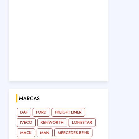
MARCAS
DAF
FORD
FREIGHTLINER
IVECO
KENWORTH
LONESTAR
MACK
MAN
MERCEDES-BENS