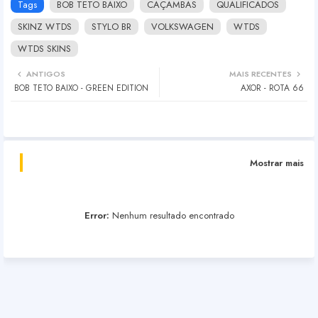
Tags
BOB TETO BAIXO
CAÇAMBAS
QUALIFICADOS
SKINZ WTDS
STYLO BR
VOLKSWAGEN
WTDS
WTDS SKINS
ANTIGOS
MAIS RECENTES
BOB TETO BAIXO - GREEN EDITION
AXOR - ROTA 66
Mostrar mais
Error:
Nenhum resultado encontrado