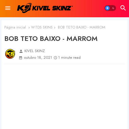
Página inicial
WTDS SKINS
BOB TETO BAIXO - MARROM
BOB TETO BAIXO - MARROM
KIVEL SKINZ
person
outubro 18, 2021
1 minute read