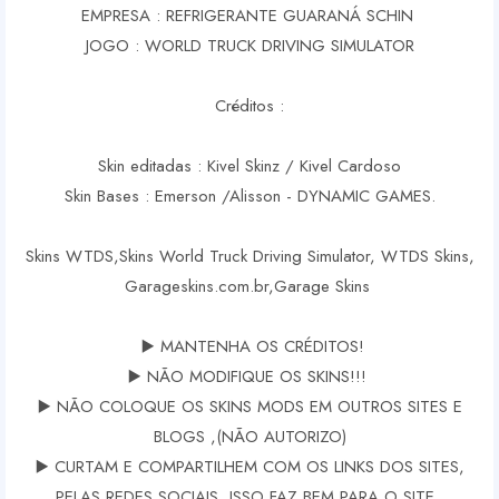
EMPRESA : REFRIGERANTE GUARANÁ SCHIN
JOGO : WORLD TRUCK DRIVING SIMULATOR
Créditos :
Skin editadas : Kivel Skinz / Kivel Cardoso
Skin Bases : Emerson /Alisson - DYNAMIC GAMES.
Skins WTDS,Skins World Truck Driving Simulator, WTDS Skins,
Garageskins.com.br,Garage Skins
▶️ MANTENHA OS CRÉDITOS!
▶️ NÃO MODIFIQUE OS SKINS!!!
▶️ NÃO COLOQUE OS SKINS MODS EM OUTROS SITES E
BLOGS ,(NÃO AUTORIZO)
▶️ CURTAM E COMPARTILHEM COM OS LINKS DOS SITES,
PELAS REDES SOCIAIS, ISSO FAZ BEM PARA O SITE .