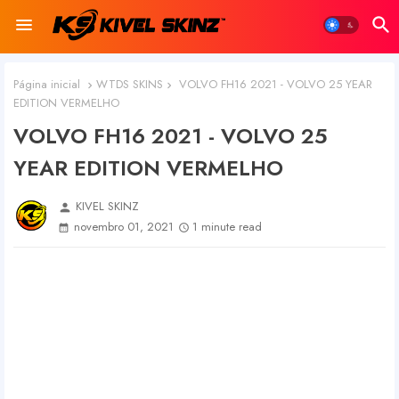
Página inicial
WTDS SKINS
VOLVO FH16 2021 - VOLVO 25 YEAR
EDITION VERMELHO
VOLVO FH16 2021 - VOLVO 25
YEAR EDITION VERMELHO
KIVEL SKINZ
person
novembro 01, 2021
1 minute read