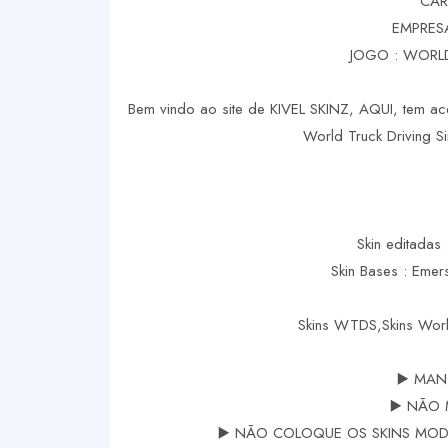
CAR
EMPRES
JOGO : WORLD
Bem vindo ao site de KIVEL SKINZ, AQUI, tem ace
World Truck Driving Si
Skin editadas 
Skin Bases : Eme
Skins WTDS,Skins Worl
▶️ MAN
▶️ NÃO 
▶️ NÃO COLOQUE OS SKINS MODS