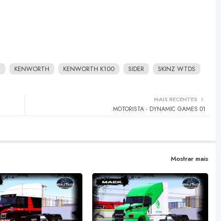
S
KENWORTH
KENWORTH K100
SIDER
SKINZ WTDS
MAIS RECENTES
MOTORISTA - DYNAMIC GAMES 01
Mostrar mais