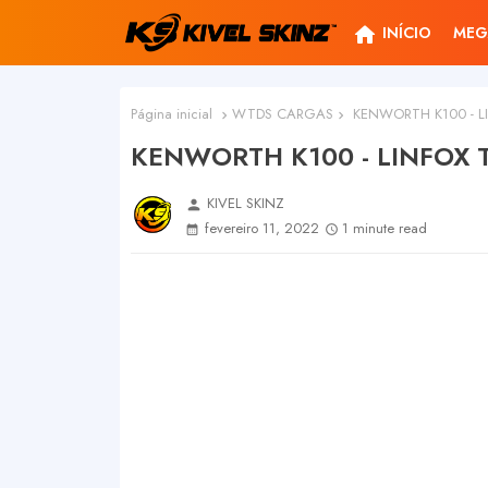
home
INÍCIO
MEG
Página inicial
WTDS CARGAS
KENWORTH K100 - L
KENWORTH K100 - LINFOX
KIVEL SKINZ
person
fevereiro 11, 2022
1 minute read