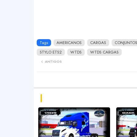
Tags
AMERICANOS
CARGAS
CONJUNTO
STYLO ETS2
WTDS
WTDS CARGAS
ANTIGOS