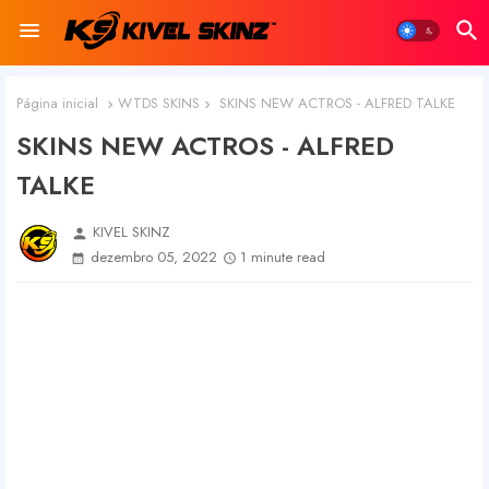
Página inicial
WTDS SKINS
SKINS NEW ACTROS - ALFRED TALKE
SKINS NEW ACTROS - ALFRED
TALKE
KIVEL SKINZ
person
dezembro 05, 2022
1 minute read