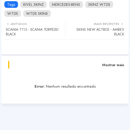
Tags
KIVEL SKINZ
MERCEDES-BENS
SKINZ WTDS
WTDS
WTDS SKINS
ANTIGOS
MAIS RECENTES
SCANIA T113 - SCANIA TORPEDO
SKINS NEW ACTROS - AMBEV
BLACK
BLACK
Mostrar mais
Error:
Nenhum resultado encontrado