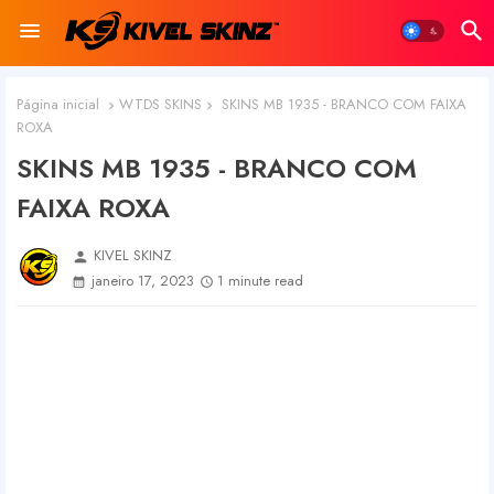
Página inicial
WTDS SKINS
SKINS MB 1935 - BRANCO COM FAIXA
ROXA
SKINS MB 1935 - BRANCO COM
FAIXA ROXA
KIVEL SKINZ
person
janeiro 17, 2023
1 minute read