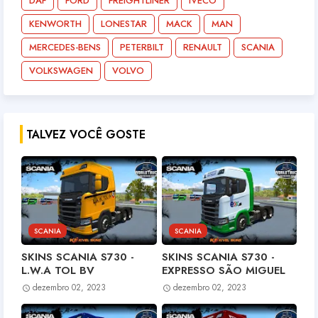
DAF
FORD
FREIGHTLINER
IVECO
KENWORTH
LONESTAR
MACK
MAN
MERCEDES-BENS
PETERBILT
RENAULT
SCANIA
VOLKSWAGEN
VOLVO
TALVEZ VOCÊ GOSTE
SCANIA
SCANIA
SKINS SCANIA S730 -
SKINS SCANIA S730 -
L.W.A TOL BV
EXPRESSO SÃO MIGUEL
dezembro 02, 2023
dezembro 02, 2023