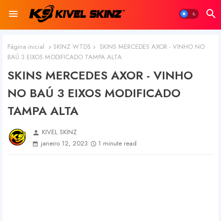
Página inicial
SKINZ WTDS
SKINS MERCEDES AXOR - VINHO NO
BAÚ 3 EIXOS MODIFICADO TAMPA ALTA
SKINS MERCEDES AXOR - VINHO
NO BAÚ 3 EIXOS MODIFICADO
TAMPA ALTA
KIVEL SKINZ
person
janeiro 12, 2023
1 minute read