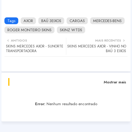
Tags
AXOR
BAÚ 3EIXOS
CARGAS
MERCEDES-BENS
ROGER MONTEIRO SKINS
SKINZ WTDS
ANTIGOS
MAIS RECENTES
SKINS MERCEDES AXOR - SUNORTE
SKINS MERCEDES AXOR - VINHO NO
TRANSPORTADORA
BAÚ 3 EIXOS
Mostrar mais
Error:
Nenhum resultado encontrado