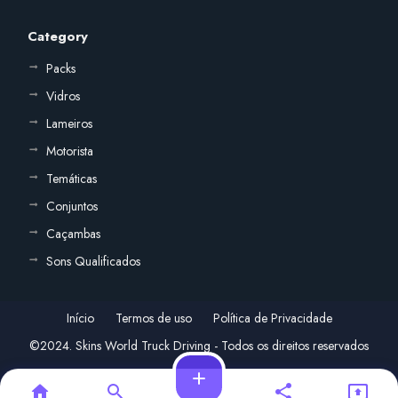
Category
Packs
Vidros
Lameiros
Motorista
Temáticas
Conjuntos
Caçambas
Sons Qualificados
Início
Termos de uso
Política de Privacidade
©2024. Skins World Truck Driving - Todos os direitos reservados
add
home
search
share
present_to_all