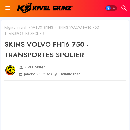
Página inicial
WTDS SKINS
SKINS VOLVO FH16 750 -
TRANSPORTES SPOLIER
SKINS VOLVO FH16 750 -
TRANSPORTES SPOLIER
KIVEL SKINZ
person
janeiro 23, 2023
1 minute read