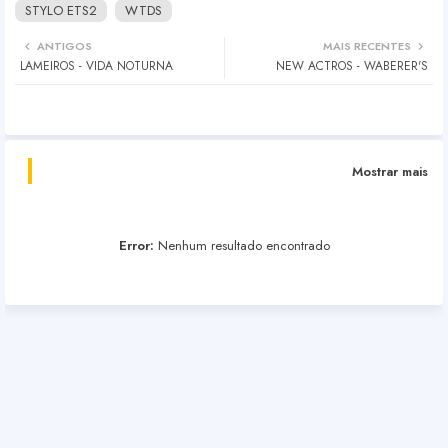
STYLO ETS2
WTDS
ANTIGOS
MAIS RECENTES
LAMEIROS - VIDA NOTURNA
NEW ACTROS - WABERER'S
Mostrar mais
Error:
Nenhum resultado encontrado