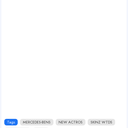
Tags
MERCEDES-BENS
NEW ACTROS
SKINZ WTDS