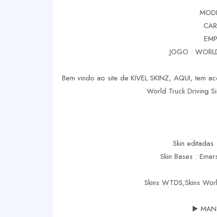
MODE
CAR
EMP
JOGO : WORLD
Bem vindo ao site de KIVEL SKINZ, AQUI, tem ace
World Truck Driving Si
Skin editadas 
Skin Bases : Eme
Skins WTDS,Skins Worl
▶️ MAN