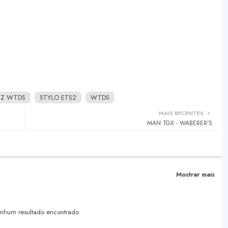
NZ WTDS
STYLO ETS2
WTDS
MAIS RECENTES
MAN TGX - WABERER'S
Mostrar mais
hum resultado encontrado