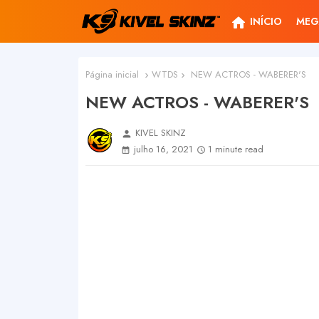
home
INÍCIO
MEG
Página inicial
WTDS
NEW ACTROS - WABERER'S
NEW ACTROS - WABERER'S
KIVEL SKINZ
person
julho 16, 2021
1 minute read